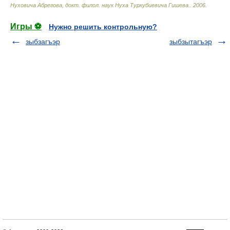
Нуховича Абрегова, докт. филол. наук Нуха Туркубиевича Гишева.
.
2006
.
Игры ⚽
Нужно решить контрольную?
зыбзагъэр
зыбзытагъэр