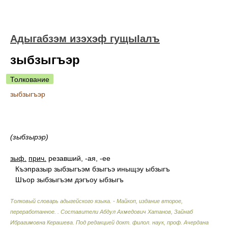
Адыгабзэм изэхэф гущыIалъ
зыбзыгъэр
Толкование
зыбзыгъэр
(зыбзырэр)
зыф.
прич.
резавший, -ая, -ее
Къэпразыр зыбзыгъэм бзыгъэ иныщэу ыбзыгъ
Шъор зыбзыгъэм дэгъоу ыбзыгъ
Толковый словарь адыгейского языка. - Майкоп, издание второе,
переработанное.
.
Составители Абдул Ахмедович Хатанов, Зайнаб
Ибрагимовна Керашева. Под редакцией докт. филол. наук, проф. Ачердана